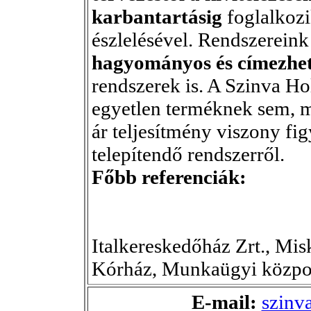
karbantartásig
foglalkozi
észlelésével. Rendszereink
hagyományos és címezhető
rendszerek is. A Szinva Ho
egyetlen terméknek sem, m
ár teljesítmény viszony fi
telepítendő rendszerről.
Főbb referenciák:
Italkereskedőház Zrt., M
Kórház, Munkaügyi közpo
E-mail:
szinv