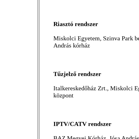
Riasztó rendszer
Miskolci Egyetem, Szinva Park b
András kórház
Tűzjelző rendszer
Italkereskedőház Zrt., Miskolc
központ
IPTV/CATV rendszer
BAZ Megyei Kórház, Jósa András