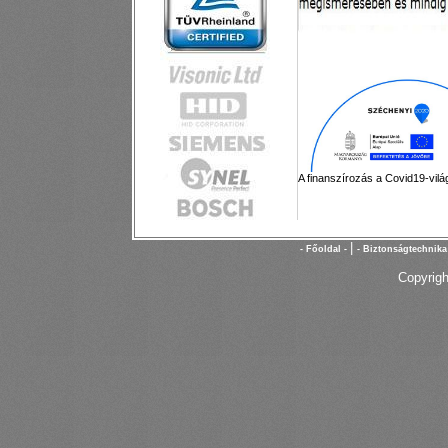
A finanszírozás a Covid19-vilá
|
- Főoldal -
- Biztonságtechnika
Copyrigh