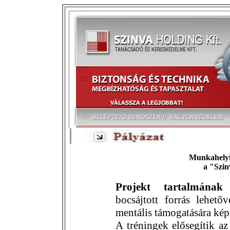
Munkahelyi
a "Szin
Projekt tartalmának
bocsájtott forrás lehető
mentális támogatására kép
A tréningek elősegítik az