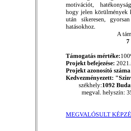
motivációt, hatékonyság
hogy jelen körülmények kö
után sikeresen, gyorsa
hatásokhoz.
A tám
7
Támogatás mértéke:
10
Projekt befejezése:
2021.
Projekt azonosító szám
Kedvezményezett: "Szin
székhely:
1092 Budap
megval. helyszín: 3
MEGVALÓSULT KÉPZÉ