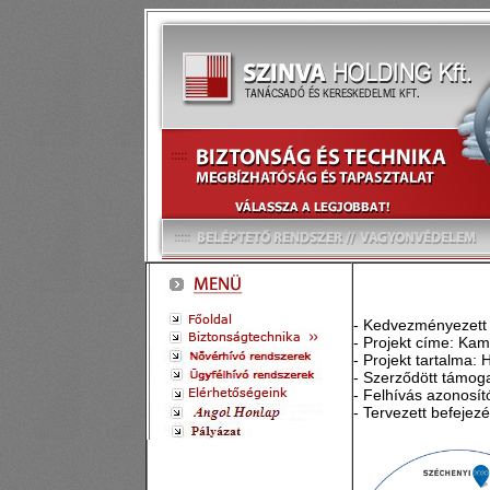
- Kedvezményezett 
- Projekt címe: Kam
- Projekt tartalma:
- Szerződött támog
- Felhívás azonosít
- Tervezett befejez